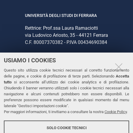
UNIVERSITÀ DEGLI STUDI DI FERRARA
Rettrice: Prof.ssa Laura Ramaciotti
via Ludovico Ariosto, 35 - 44121 Ferrara
C.F. 80007370382 - P.IVA 00434690384
USIAMO I COOKIES
CONTATTI
Questo sito utilizza cookie tecnici necessari al corretto funzionamento
Tel. +39 0532 293111
delle pagine, e cookie di profilazione di terze parti. Selezionando
Accetta
Fax. +39 0532 293031
tutto
si acconsente all’utilizzo dei cookie analytics e di profilazione.
PEC
Chiudendo il banner verranno utilizzati solo i cookie tecnici necessari alla
navigazione e alcuni contenuti potrebbero non essere disponibili. Le
preferenze possono essere modificate in qualsiasi momento dal menu
LINKS
laterale "Gestisci impostazioni cookie".
Per maggiori informazioni, ti invitiamo a consultare la nostra
Cookie Policy
.
Accessibilità
Dichiarazione di accessibilità
SOLO COOKIE TECNICI