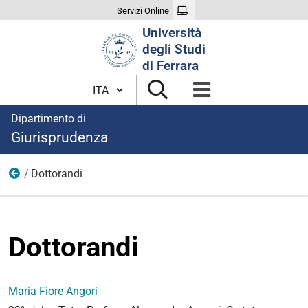
Servizi Online
Cerca
Università
nel
degli Studi
sito
di Ferrara
Cambia lingua
Dipartimento di
Giurisprudenza
Dottorandi
Dottorato di ricerca
Dottorandi
Maria Fiore Angori