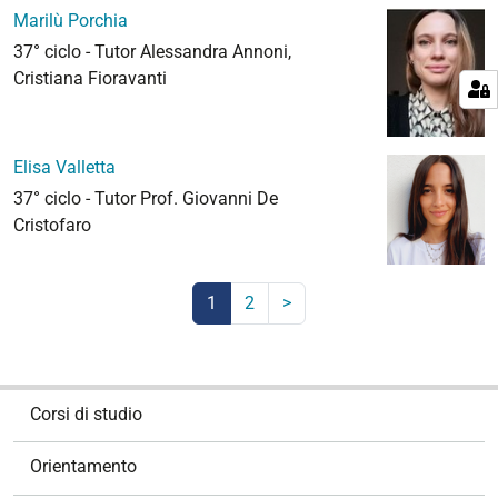
Marilù Porchia
37° ciclo - Tutor Alessandra Annoni,
Cristiana Fioravanti
Elisa Valletta
37° ciclo - Tutor Prof. Giovanni De
Cristofaro
1
2
Successivi
>
17
(corrente)
elementi
N
Corsi di studio
a
v
Orientamento
i