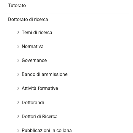
g
Tutorato
a
z
Dottorato di ricerca
i
o
Temi di ricerca
n
e
Normativa
Governance
Bando di ammissione
Attività formative
Dottorandi
Dottori di Ricerca
Pubblicazioni in collana