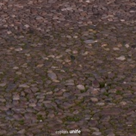
unife
esplora