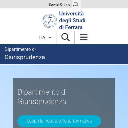
Servizi Online
Cerca
Università
nel
degli Studi
sito
di Ferrara
Cambia lingua
Dipartimento di
Giurisprudenza
Homepage
Dipartimento di
Giurisprudenza
Scopri la nostra offerta formativa