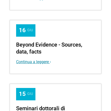
16
GIU
Seminario
Beyond Evidence - Sources,
organizzato
data, facts
nell'ambito
della
Continua a leggere
"PhD
Week
2026"
15
GIU
I
Seminari dottorali di