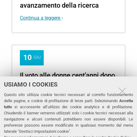
dottorandi
avanzamento della ricerca
del
39°
Continua a leggere
ciclo
presentano
i
propri
progetti
10
GIU
Il voto alle donne cent’anni dopo.
Una tavola rotonda presso la
USIAMO I COOKIES
Casa Museo Giacomo Matteotti
Questo sito utilizza cookie tecnici necessari al corretto funzionamento
di Fratta Polesine
delle pagine, e cookie di profilazione di terze parti. Selezionando
Accetta
tutto
si acconsente all’utilizzo dei cookie analytics e di profilazione.
Chiudendo il banner verranno utilizzati solo i cookie tecnici necessari alla
Continua a leggere
navigazione e alcuni contenuti potrebbero non essere disponibili. Le
preferenze possono essere modificate in qualsiasi momento dal menu
laterale "Gestisci impostazioni cookie".