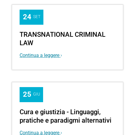
24
SET
Organised
TRANSNATIONAL CRIMINAL
Crime
LAW
and
Terrorism
Continua a leggere
in
International
Law
25
GIU
Cura e giustizia - Linguaggi,
pratiche e paradigmi alternativi
Continua a leggere