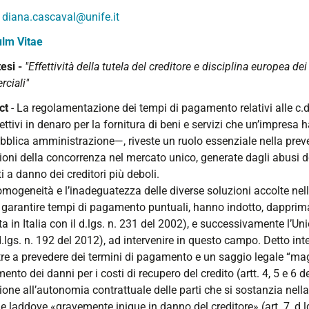
-
diana.cascaval@unife.it
ulm Vitae
tesi -
"Effettività della tutela del creditore e disciplina europea de
ciali"
ct
-
La regolamentazione dei tempi di pagamento relativi alle c.d
ettivi in denaro per la fornitura di beni e servizi che un’impresa h
blica amministrazione—, riveste un ruolo essenziale nella preven
sioni della concorrenza nel mercato unico, generate dagli abusi
ti a danno dei creditori più deboli.
mogeneità e l’inadeguatezza delle diverse soluzioni accolte nelle
a garantire tempi di pagamento puntuali, hanno indotto, dapprim
ta in Italia con il d.lgs. n. 231 del 2002), e successivamente l’U
d.lgs. n. 192 del 2012), ad intervenire in questo campo. Detto int
tre a prevedere dei termini di pagamento e un saggio legale “magg
mento dei danni per i costi di recupero del credito (artt. 4, 5 e 6 
ione all’autonomia contrattuale delle parti che si sostanzia nella
e laddove «gravemente inique in danno del creditore» (art. 7, d.l