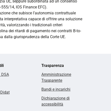
tizia UE, seppure subordinata ad un consenso
 C-555/14, IOS Finance EFC).
mitazione che subisce l’autonomia contrattuale
sta interpretativa capace di offrire una soluzione
tà, valorizzando i tradizionali criteri
plina dei ritardi di pagamento nei contratti B-to-
esa dalla giurisprudenza della Corte UE.
ili
Trasparenza
i DSA
Amministrazione
Trasparente
Bandi e incarichi
lDidat
Dichiarazione di
accessibilità