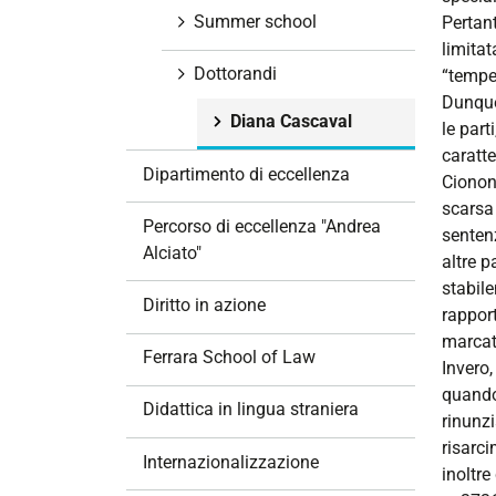
Summer school
Pertan
limitat
Dottorandi
“temper
Dunque,
Diana Cascaval
le part
caratte
Dipartimento di eccellenza
Cionono
scarsa 
Percorso di eccellenza "Andrea
sentenz
Alciato"
altre p
stabile
Diritto in azione
rapport
marcata
Ferrara School of Law
Invero,
quando 
Didattica in lingua straniera
rinunzi
risarci
Internazionalizzazione
inoltre