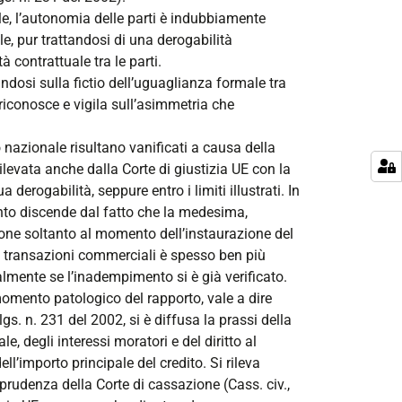
e, l’autonomia delle parti è indubbiamente
, pur trattandosi di una derogabilità
 contrattuale tra le parti.
andosi sulla fictio dell’uguaglianza formale tra
a riconosce e vigila sull’asimmetria che
o nazionale risultano vanificati a causa della
rilevata anche dalla Corte di giustizia UE con la
erogabilità, seppure entro i limiti illustrati. In
amento discende dal fatto che la medesima,
ione soltanto al momento dell’instaurazione del
d. transazioni commerciali è spesso ben più
lmente se l’inadempimento si è già verificato.
momento patologico del rapporto, vale a dire
lgs. n. 231 del 2002, si è diffusa la prassi della
, degli interessi moratori e del diritto al
’importo principale del credito. Si rileva
isprudenza della Corte di cassazione (Cass. civ.,