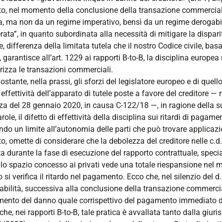
to, nel momento della conclusione della transazione commercial
a, ma non da un regime imperativo, bensì da un regime derogabile
ata”, in quanto subordinata alla necessità di mitigare la disparità
 differenza della limitata tutela che il nostro Codice civile, bas
i, garantisce all’art. 1229 ai rapporti B-to-B, la disciplina europe
rizza le transazioni commerciali.
stante, nella prassi, gli sforzi del legislatore europeo e di quell
effettività dell’apparato di tutele poste a favore del creditore — 
a del 28 gennaio 2020, in causa C-122/18 —, in ragione della sua d
arole, il difetto di effettività della disciplina sui ritardi di pag
ndo un limite all’autonomia delle parti che può trovare applicaz
o, omette di considerare che la debolezza del creditore nelle c.
 durante la fase di esecuzione del rapporto contrattuale, specia
 lo spazio concesso ai privati vede una totale riespansione nel 
si verifica il ritardo nel pagamento. Ecco che, nel silenzio del d.
abilità, successiva alla conclusione della transazione commerciale
mento del danno quale corrispettivo del pagamento immediato dell
 che, nei rapporti B-to-B, tale pratica è avvallata tanto dalla giur