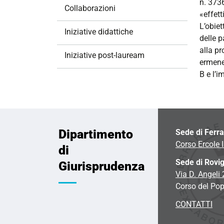
n. 373
Collaborazioni
«effett
L’obiet
Iniziative didattiche
delle p
alla pr
Iniziative post-lauream
ermeneu
B e l’i
Dipartimento
Sede di Ferr
Corso Ercole I
di
Sede di Rovi
Giurisprudenza
Via D. Angeli
Corso del Pop
CONTATTI