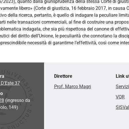
6/2023), quanto dalla giurisprudenza della stessa Corte di gius
ivamente libero» (Corte di giustizia, 16 febbraio 2017, in causa
tivo della ricerca, pertanto, è quello di indagare la peculiare li
arti nelle transazioni commerciali, al fine di costruire una propo
oblematica indagata, che sia più rispettosa del canone di effettivi
tici del diritto dell’Unione, le peculiarità che connotano la disci
mprescindibile necessità di garantirne l’effettività, così come int
ara
Direttore
Link ut
 D'Este 37
Prof. Marco Magri
Serviz
go
VQR
 28
(ingresso da
olo, 149)
SISVa