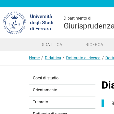
Cerca
Università
nel
Dipartimento di
degli Studi
sito
Giurisprudenz
di Ferrara
DIDATTICA
RICERCA
Home
Didattica
Dottorato di ricerca
Dott
N
Corsi di studio
a
Di
v
Orientamento
i
g
Tutorato
3
a
z
Dottorato di ricerca