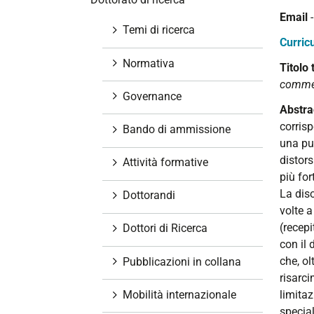
i
Email
o
Temi di ricerca
Curric
n
e
Normativa
Titolo 
commer
Governance
Abstra
corrisp
Bando di ammissione
una pub
distor
Attività formative
più for
La diso
Dottorandi
volte 
(recepi
Dottori di Ricerca
con il 
che, ol
Pubblicazioni in collana
risarci
Mobilità internazionale
limitaz
special