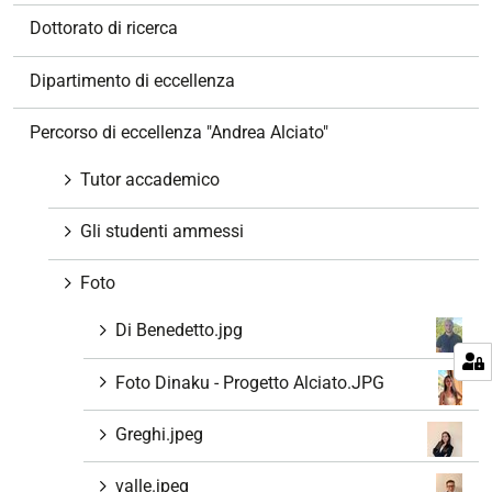
z
Dottorato di ricerca
i
o
Dipartimento di eccellenza
n
e
Percorso di eccellenza "Andrea Alciato"
Tutor accademico
Gli studenti ammessi
Foto
Di Benedetto.jpg
Foto Dinaku - Progetto Alciato.JPG
Greghi.jpeg
valle.jpeg