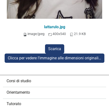
lattarulo.jpg
image/jpeg
400x540
21.9 KB
Scarica
Clicca per vedere l'immagine alle dimensioni originali…
N
Corsi di studio
a
v
Orientamento
i
g
Tutorato
a