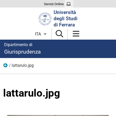
Servizi Online
Cerca
Università
nel
degli Studi
sito
di Ferrara
Cambia lingua
Dipartimento di
Giurisprudenza
lattarulo.jpg
Foto
lattarulo.jpg