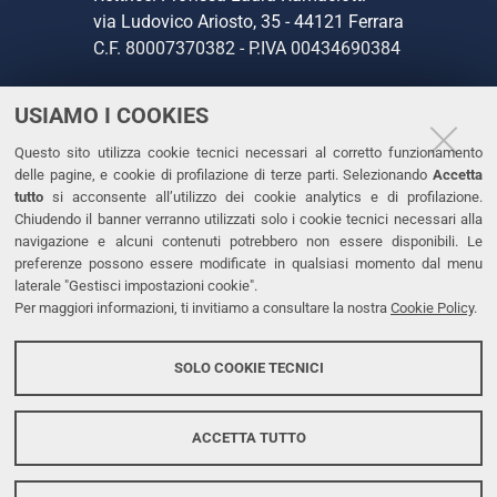
via Ludovico Ariosto, 35 - 44121 Ferrara
C.F. 80007370382 - P.IVA 00434690384
USIAMO I COOKIES
CONTATTI
Questo sito utilizza cookie tecnici necessari al corretto funzionamento
Tel. +39 0532 293111
delle pagine, e cookie di profilazione di terze parti. Selezionando
Accetta
Fax. +39 0532 293031
tutto
si acconsente all’utilizzo dei cookie analytics e di profilazione.
PEC
Chiudendo il banner verranno utilizzati solo i cookie tecnici necessari alla
navigazione e alcuni contenuti potrebbero non essere disponibili. Le
preferenze possono essere modificate in qualsiasi momento dal menu
LINKS
laterale "Gestisci impostazioni cookie".
Per maggiori informazioni, ti invitiamo a consultare la nostra
Cookie Policy
.
Accessibilità
Dichiarazione di accessibilità
SOLO COOKIE TECNICI
Protezione dati personali
Cookies
ACCETTA TUTTO