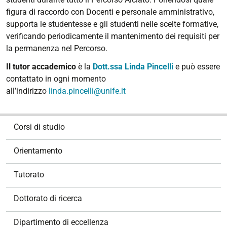
figura di raccordo con Docenti e personale amministrativo,
supporta le studentesse e gli studenti nelle scelte formative,
verificando periodicamente il mantenimento dei requisiti per
la permanenza nel Percorso.
Il tutor accademico
è la
Dott.ssa Linda Pincelli
e può essere
contattato in ogni momento
all’indirizzo
linda.pincelli@unife.it
N
Corsi di studio
a
v
Orientamento
i
g
Tutorato
a
z
Dottorato di ricerca
i
o
Dipartimento di eccellenza