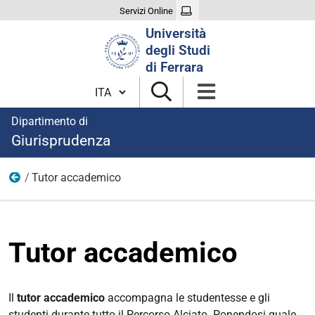
Servizi Online
Cerca
Università
nel
degli Studi
sito
di Ferrara
Cambia lingua
Dipartimento di
Giurisprudenza
Tutor accademico
Percorso di eccellenza "Andrea Alciato"
Tutor accademico
Il
tutor accademico
accompagna le studentesse e gli
studenti durante tutto il Percorso Alciato. Ponendosi quale