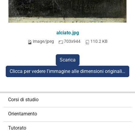
alciato.jpg
image/jpeg
703x944
110.2 KB
Scarica
Clicca per vedere l'immagine alle dimensioni originali…
N
Corsi di studio
a
v
Orientamento
i
g
Tutorato
a