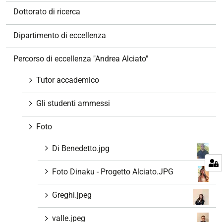
z
Dottorato di ricerca
i
o
Dipartimento di eccellenza
n
e
Percorso di eccellenza "Andrea Alciato"
Tutor accademico
Gli studenti ammessi
Foto
Di Benedetto.jpg
Foto Dinaku - Progetto Alciato.JPG
Greghi.jpeg
valle.jpeg