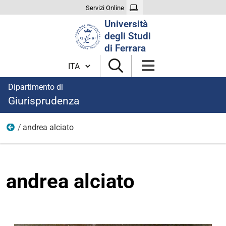
Servizi Online
Cerca
Università
nel
degli Studi
sito
di Ferrara
Cambia lingua
Dipartimento di
Giurisprudenza
andrea alciato
Foto
andrea alciato