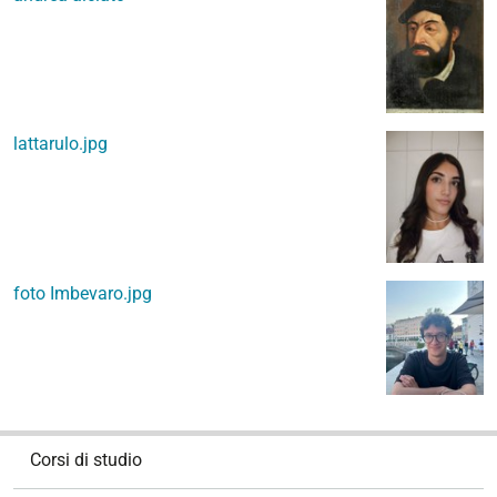
lattarulo.jpg
foto Imbevaro.jpg
N
Corsi di studio
a