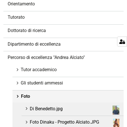
v
Orientamento
i
g
Tutorato
a
z
Dottorato di ricerca
i
o
Dipartimento di eccellenza
n
e
Percorso di eccellenza "Andrea Alciato"
Tutor accademico
Gli studenti ammessi
Foto
Di Benedetto.jpg
Foto Dinaku - Progetto Alciato.JPG