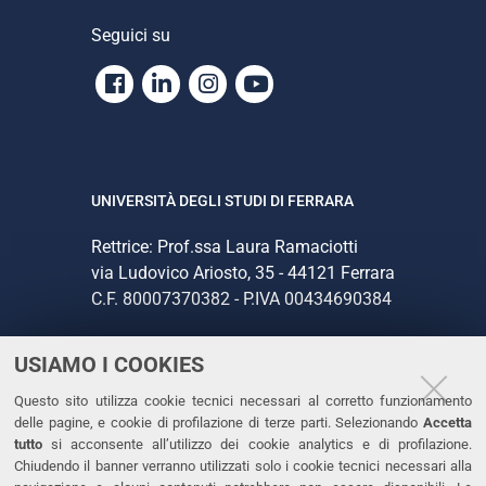
Seguici su
Facebook
Linkedin
Instagram
Youtube
UNIVERSITÀ DEGLI STUDI DI FERRARA
Rettrice: Prof.ssa Laura Ramaciotti
via Ludovico Ariosto, 35 - 44121 Ferrara
C.F. 80007370382 - P.IVA 00434690384
USIAMO I COOKIES
CONTATTI
Questo sito utilizza cookie tecnici necessari al corretto funzionamento
Tel. +39 0532 293111
delle pagine, e cookie di profilazione di terze parti. Selezionando
Accetta
Fax. +39 0532 293031
tutto
si acconsente all’utilizzo dei cookie analytics e di profilazione.
PEC
Chiudendo il banner verranno utilizzati solo i cookie tecnici necessari alla