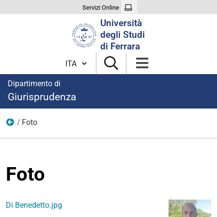
Servizi Online
Cerca
Università
nel
degli Studi
sito
di Ferrara
Cambia lingua
Dipartimento di
Giurisprudenza
Foto
Percorso di eccellenza "Andrea Alciato"
Foto
Di Benedetto.jpg