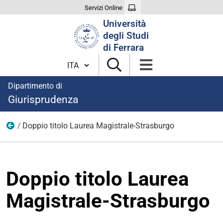
Servizi Online
Cerca
Università
nel
degli Studi
sito
di Ferrara
Cambia lingua
Dipartimento di
Giurisprudenza
Doppio titolo Laurea Magistrale-Strasburgo
Studenti Unife
Doppio titolo Laurea
Magistrale-Strasburgo