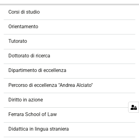
N
Corsi di studio
a
v
Orientamento
i
g
Tutorato
a
z
Dottorato di ricerca
i
o
Dipartimento di eccellenza
n
e
Percorso di eccellenza "Andrea Alciato"
Diritto in azione
Ferrara School of Law
Didattica in lingua straniera