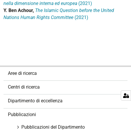
nella dimensione interna ed europea
(2021)
Y. Ben Achour,
The Islamic Question before the United
Nations Human Rights Committee
(2021)
N
Aree di ricerca
a
v
Centri di ricerca
i
g
Dipartimento di eccellenza
a
z
Pubblicazioni
i
o
Pubblicazioni del Dipartimento