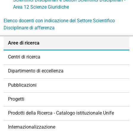
Area 12 Scienze Giuridiche
Elenco docenti con indicazione del Settore Scientifico
Disciplinare di afferenza
N
Aree di ricerca
a
v
Centri di ricerca
i
g
Dipartimento di eccellenza
a
z
Pubblicazioni
i
o
Progetti
n
e
Prodotti della Ricerca - Catalogo istituzionale Unife
Internazionalizzazione