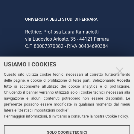
UNIVERSITÀ DEGLI STUDI DI FERRARA
Rettrice: Prof.ssa Laura Ramaciotti
via Ludovico Ariosto, 35 - 44121 Ferrara
C.F. 80007370382 - P.IVA 00434690384
USIAMO I COOKIES
CONTATTI
Questo sito utilizza cookie tecnici necessari al corretto funzionamento
Tel. +39 0532 293111
delle pagine, e cookie di profilazione di terze parti. Selezionando
Accetta
Fax. +39 0532 293031
tutto
si acconsente all’utilizzo dei cookie analytics e di profilazione.
PEC
Chiudendo il banner verranno utilizzati solo i cookie tecnici necessari alla
navigazione e alcuni contenuti potrebbero non essere disponibili. Le
preferenze possono essere modificate in qualsiasi momento dal menu
LINKS
laterale "Gestisci impostazioni cookie".
Per maggiori informazioni, ti invitiamo a consultare la nostra
Cookie Policy
.
Accessibilità
Dichiarazione di accessibilità
SOLO COOKIE TECNICI