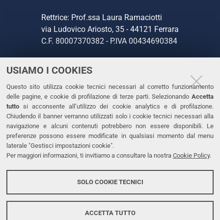
Rettrice: Prof.ssa Laura Ramaciotti
via Ludovico Ariosto, 35 - 44121 Ferrara
C.F. 80007370382 - P.IVA 00434690384
USIAMO I COOKIES
CONTATTI
Questo sito utilizza cookie tecnici necessari al corretto funzionamento
Tel. +39 0532 293111
delle pagine, e cookie di profilazione di terze parti. Selezionando
Accetta
Fax. +39 0532 293031
tutto
si acconsente all’utilizzo dei cookie analytics e di profilazione.
PEC
Chiudendo il banner verranno utilizzati solo i cookie tecnici necessari alla
navigazione e alcuni contenuti potrebbero non essere disponibili. Le
preferenze possono essere modificate in qualsiasi momento dal menu
LINKS
laterale "Gestisci impostazioni cookie".
Per maggiori informazioni, ti invitiamo a consultare la nostra
Cookie Policy
.
Accessibilità
Dichiarazione di accessibilità
SOLO COOKIE TECNICI
Protezione dati personali
Cookies
ACCETTA TUTTO