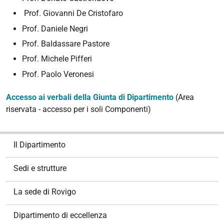
Prof. Giovanni De Cristofaro
Prof. Daniele Negri
Prof. Baldassare Pastore
Prof. Michele Pifferi
Prof. Paolo Veronesi
Accesso ai verbali della Giunta di Dipartimento
(Area
riservata - accesso per i soli Componenti)
N
Il Dipartimento
a
v
Sedi e strutture
i
g
La sede di Rovigo
a
z
Dipartimento di eccellenza
i