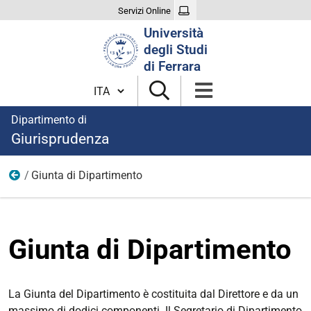
Servizi Online
Cerca
Università
nel
degli Studi
sito
di Ferrara
Cambia lingua
Dipartimento di
Giurisprudenza
Giunta di Dipartimento
Organi
Giunta di Dipartimento
La Giunta del Dipartimento è costituita dal Direttore e da un
massimo di dodici componenti. Il Segretario di Dipartimento