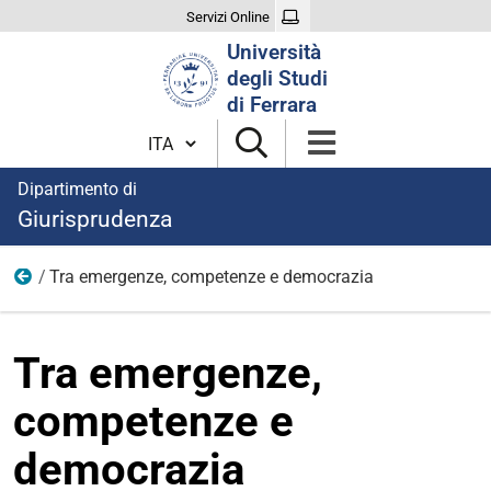
Servizi Online
Cerca
Università
nel
degli Studi
sito
di Ferrara
Cambia lingua
Dipartimento di
Giurisprudenza
Tra emergenze, competenze e democrazia
Eventi
Tra emergenze,
competenze e
democrazia