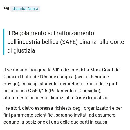
Tag
didattica-ferrara
https://giuri.unife.it/it/eventi/tra-
emergenze-
Il Regolamento sul rafforzamento
competenze-
dell’industria bellica (SAFE) dinanzi alla Corte
e-
di giustizia
democrazia
Tra
emergenze,
Il seminario inaugura la VII° edizione della Moot Court dei
competenze
Corsi di Diritto dell’Unione europea (sedi di Ferrara e
e
Rovigo), in cui gli studenti interpretano il ruolo delle parti
democrazia
nella causa C-560/25 (Parlamento c. Consiglio),
2025-
attualmente pendente dinanzi alla Corte di giustizia.
11-
I relatori, dietro espressa richiesta degli organizzatori e per
05T11:00:00+01:00
fini puramente scientifici, saranno invitati ad assumere
2025-
ognuno la posizione di una delle due parti in causa.
11-