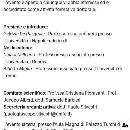
L’evento è aperto a chiunque vi abbia interesse ed è
05T13:00:00+01:00
accreditato come attività formativa dottorale.
Il
Regolamento
sul
Presiede e introduce:
rafforzamento
Patrizia De Pasquale
- Professoressa ordinaria presso
dell’industria
l’Università di Napoli Federico II
bellica
Ne discutono:
(SAFE)
Chiara Cellerino
- Professoressa associata presso
dinanzi
l’Università di Genova
alla
Alberto Miglio
- Professore associato presso l’Università di
Corte
Torino
di
giustizia
Comitato scientifico
: Prof.ssa Cristiana Fioravanti, Prof.
Jacopo Alberti, dott. Samuele Barbieri
Segreteria organizzativa
: dott. Paolo Silvestri
(paologiuseppe.silvestri@unife.it)
L'evento si terrà presso l'Aula Magna di Palazzo Turchi di