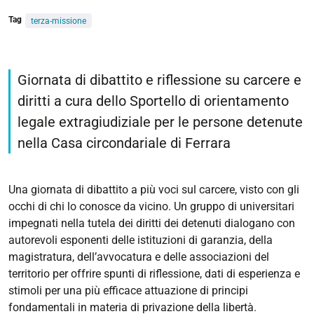
Tag
terza-missione
https://giuri.unife.it/it/eventi/resta-
diritto-
Giornata di dibattito e riflessione su carcere e
il-
diritti a cura dello Sportello di orientamento
carcere-
legale extragiudiziale per le persone detenute
e-
i-
nella Casa circondariale di Ferrara
diritti-
che-
Una giornata di dibattito a più voci sul carcere, visto con gli
restano
occhi di chi lo conosce da vicino. Un gruppo di universitari
RESTA
impegnati nella tutela dei diritti dei detenuti dialogano con
DIRITTO.
autorevoli esponenti delle istituzioni di garanzia, della
IL
magistratura, dell’avvocatura e delle associazioni del
CARCERE
territorio per offrire spunti di riflessione, dati di esperienza e
E
stimoli per una più efficace attuazione di principi
I
fondamentali in materia di privazione della libertà.
DIRITTI