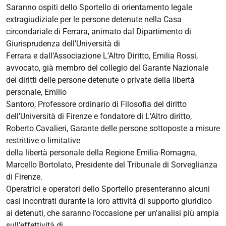
Saranno ospiti dello Sportello di orientamento legale
CHE
extragiudiziale per le persone detenute nella Casa
RESTANO
circondariale di Ferrara, animato dal Dipartimento di
2024-
Giurisprudenza dell’Università di
12-
Ferrara e dall’Associazione L’Altro Diritto, Emilia Rossi,
11T09:00:00+01:00
avvocato, già membro del collegio del Garante Nazionale
2024-
dei diritti delle persone detenute o private della libertà
12-
personale, Emilio
11T18:30:00+01:00
Santoro, Professore ordinario di Filosofia del diritto
dell’Università di Firenze e fondatore di L’Altro diritto,
Giornata
Roberto Cavalieri, Garante delle persone sottoposte a misure
di
restrittive o limitative
dibattito
della libertà personale della Regione Emilia-Romagna,
e
Marcello Bortolato, Presidente del Tribunale di Sorveglianza
riflessione
di Firenze.
su
Operatrici e operatori dello Sportello presenteranno alcuni
carcere
casi incontrati durante la loro attività di supporto giuridico
e
ai detenuti, che saranno l’occasione per un’analisi più ampia
diritti
sull’effettività di