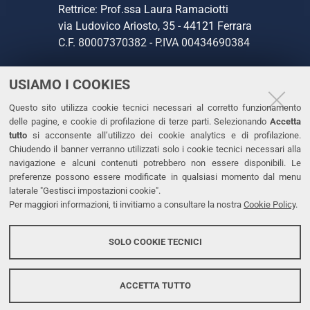
Rettrice: Prof.ssa Laura Ramaciotti
via Ludovico Ariosto, 35 - 44121 Ferrara
C.F. 80007370382 - P.IVA 00434690384
USIAMO I COOKIES
CONTATTI
Questo sito utilizza cookie tecnici necessari al corretto funzionamento
Tel. +39 0532 293111
delle pagine, e cookie di profilazione di terze parti. Selezionando
Accetta
Fax. +39 0532 293031
tutto
si acconsente all’utilizzo dei cookie analytics e di profilazione.
PEC
Chiudendo il banner verranno utilizzati solo i cookie tecnici necessari alla
navigazione e alcuni contenuti potrebbero non essere disponibili. Le
preferenze possono essere modificate in qualsiasi momento dal menu
LINKS
laterale "Gestisci impostazioni cookie".
Per maggiori informazioni, ti invitiamo a consultare la nostra
Cookie Policy
.
Accessibilità
Dichiarazione di accessibilità
SOLO COOKIE TECNICI
Protezione dati personali
Cookies
ACCETTA TUTTO