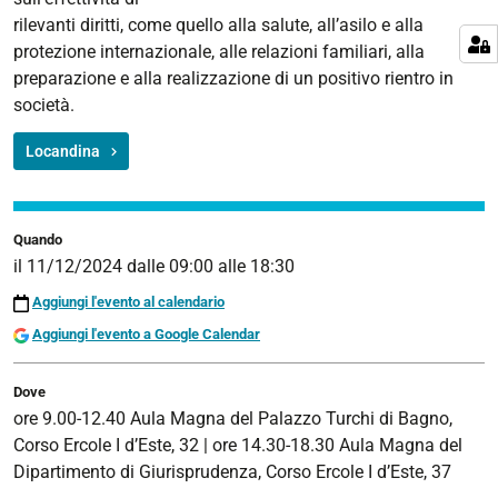
a
rilevanti diritti, come quello alla salute, all’asilo e alla
cura
protezione internazionale, alle relazioni familiari, alla
dello
preparazione e alla realizzazione di un positivo rientro in
Sportello
società.
di
orientamento
Locandina
legale
extragiudiziale
per
le
Quando
il
11/12/2024
dalle
09:00
alle
18:30
persone
detenute
Aggiungi l'evento al calendario
nella
Aggiungi l'evento a Google Calendar
Casa
circondariale
Dove
di
ore 9.00-12.40 Aula Magna del Palazzo Turchi di Bagno,
Ferrara
Corso Ercole I d’Este, 32 | ore 14.30-18.30 Aula Magna del
Dipartimento di Giurisprudenza, Corso Ercole I d’Este, 37