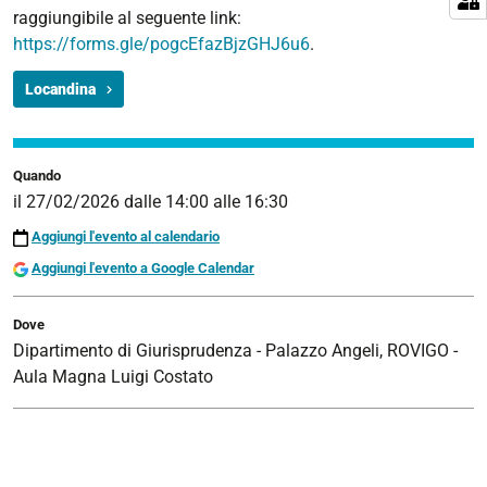
27T16:30:00+01:00
raggiungibile al seguente link:
https://forms.gle/pogcEfazBjzGHJ6u6
.
Locandina
Quando
il
27/02/2026
dalle
14:00
alle
16:30
Aggiungi l'evento al calendario
Aggiungi l'evento a Google Calendar
Dove
Dipartimento di Giurisprudenza - Palazzo Angeli, ROVIGO -
Aula Magna Luigi Costato