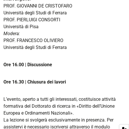
religiose201d
PROF. GIOVANNI DE CRISTOFARO
Lezione
Università degli Studi di Ferrara
inaugurale
PROF. PIERLUIGI CONSORTI
del
Università di Pisa
Corso
Modera:
di
PROF. FRANCESCO OLIVIERO
“Enti
Università degli Studi di Ferrara
del
Terzo
Ore 16.00 | Discussione
settore
e
organizzazioni
Ore 16.30 | Chiusura dei lavori
religiose”
2026-
L’evento, aperto a tutti gli interessati, costituisce attività
02-
formativa del Dottorato di ricerca in «Diritto dell’Unione
27T14:00:00+01:00
Europea e Ordinamenti Nazionali».
2026-
La lezione si svolgerà esclusivamente in presenza. Per
02-
assistervi è necessario iscriversi attraverso il modulo