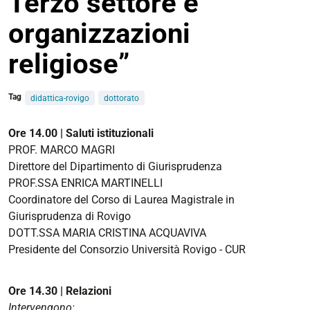
Terzo settore e
organizzazioni
religiose”
Tag
didattica-rovigo
dottorato
https://giuri.unife.it/it/eventi/lezione-
Ore 14.00 | Saluti istituzionali
inaugurale-
PROF. MARCO MAGRI
del-
Direttore del Dipartimento di Giurisprudenza
corso-
PROF.SSA ENRICA MARTINELLI
di-
Coordinatore del Corso di Laurea Magistrale in
201centi-
Giurisprudenza di Rovigo
del-
DOTT.SSA MARIA CRISTINA ACQUAVIVA
terzo-
Presidente del Consorzio Università Rovigo - CUR
settore-
e-
Ore 14.30 | Relazioni
organizzazioni-
Intervengono: