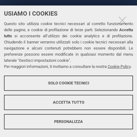
USIAMO I COOKIES
CONTATTI
Questo sito utilizza cookie tecnici necessari al corretto funzionamento
Tel. +39 0532 293111
delle pagine, e cookie di profilazione di terze parti. Selezionando
Accetta
Fax. +39 0532 293031
tutto
si acconsente all’utilizzo dei cookie analytics e di profilazione.
PEC
Chiudendo il banner verranno utilizzati solo i cookie tecnici necessari alla
navigazione e alcuni contenuti potrebbero non essere disponibili. Le
preferenze possono essere modificate in qualsiasi momento dal menu
LINKS
laterale "Gestisci impostazioni cookie".
Per maggiori informazioni, ti invitiamo a consultare la nostra
Cookie Policy
.
Accessibilità
Dichiarazione di accessibilità
SOLO COOKIE TECNICI
Protezione dati personali
Cookies
ACCETTA TUTTO
PERSONALIZZA
Copyright @ 2026, Università di Ferrara