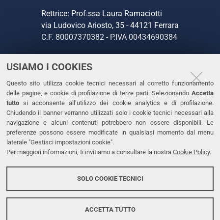
Rettrice: Prof.ssa Laura Ramaciotti
via Ludovico Ariosto, 35 - 44121 Ferrara
C.F. 80007370382 - P.IVA 00434690384
USIAMO I COOKIES
CONTATTI
Questo sito utilizza cookie tecnici necessari al corretto funzionamento
Tel. +39 0532 293111
delle pagine, e cookie di profilazione di terze parti. Selezionando
Accetta
Fax. +39 0532 293031
tutto
si acconsente all’utilizzo dei cookie analytics e di profilazione.
PEC
Chiudendo il banner verranno utilizzati solo i cookie tecnici necessari alla
navigazione e alcuni contenuti potrebbero non essere disponibili. Le
preferenze possono essere modificate in qualsiasi momento dal menu
LINKS
laterale "Gestisci impostazioni cookie".
Per maggiori informazioni, ti invitiamo a consultare la nostra
Cookie Policy
.
Accessibilità
Dichiarazione di accessibilità
SOLO COOKIE TECNICI
Protezione dati personali
Cookies
ACCETTA TUTTO