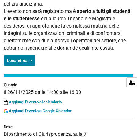
polizia giudiziaria.
antimafia.
L’evento non sarà registrato ma è
aperto a tutti gli studenti
Competenze
e le studentesse
della laurea Triennale e Magistrale
e
desiderosi di approfondire la complessa materia delle
attività
indagini sulle organizzazioni criminali e di confrontarsi
della
direttamente con due autorevoli operatori del settore, che
polizia
potranno rispondere alle domande degli interessati.
giudiziaria
2025-
Locandina
11-
26T14:00:00+01:00
2025-
Quando
11-
il
26/11/2025
dalle
14:00
alle
16:00
26T16:00:00+01:00
Aggiungi l'evento al calendario
Aggiungi l'evento a Google Calendar
Dove
Dipartimento di Giurisprudenza, aula 7