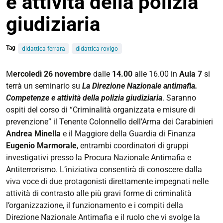
e attività della polizia
giudiziaria
Tag
didattica-ferrara
didattica-rovigo
https://giuri.unife.it/it/eventi/la-
M
ercoledì 26 novembre
dalle
14.00
alle 16.00 in
Aula 7
si
direzione-
terrà un seminario su
La Direzione Nazionale antimafia.
nazionale-
Competenze e attività della polizia giudiziaria
. Saranno
antimafia-
ospiti del corso di “Criminalità organizzata e misure di
competenze-
prevenzione” il Tenente Colonnello dell’Arma dei Carabinieri
e-
Andrea Minella
e il Maggiore della Guardia di Finanza
attivita-
Eugenio Marmorale
, entrambi coordinatori di gruppi
della-
investigativi presso la Procura Nazionale Antimafia e
polizia-
Antiterrorismo. L’iniziativa consentirà di conoscere dalla
giudiziaria
viva voce di due protagonisti direttamente impegnati nelle
attività di contrasto alle più gravi forme di criminalità
La
l’organizzazione, il funzionamento e i compiti della
Direzione
Direzione Nazionale Antimafia e il ruolo che vi svolge la
Nazionale