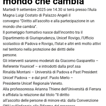
mondo che cambia
https://giuri.unife.it/it/eventi/diritto-
Martedì 9 settembre 2025 ore 14.30 si terrà presso l’Aula
ascolto-
Magna Luigi Costato di Palazzo Angeli il
e-
convegno “Diritto all’ascolto e alla partecipazione in un
partecipazione-
mondo che cambia”.
in-
Il pomeriggio formativo nasce dall’incontro tra il
un-
Dipartimento di Giurisprudenza, Unicef Rovigo, l’Ufficio
mondo-
scolastico di Padova e Rovigo, l’Istat e altri enti molto attivi
che-
nel territorio nella protezione dei diritti delle
cambia
persone.
Gli interventi saranno moderati da Giacomo Gasparetto –
Diritto
Referente Younicef – e introdotti dalla prof.ssa
all’ascolto
Rinalda Montani – Università di Padova e Past President
e
Unicef Padova – e dal prof. Paolo Merlo –
alla
Presidente Unicef Regionale Veneto.
partecipazione
Alla professoressa Arianna Thiene dell’Università di Ferrara
in
è affidata la relazione dal titolo “Il diritto
un
all’ascolto delle persone di minore età: dalla Convenzione
mondo