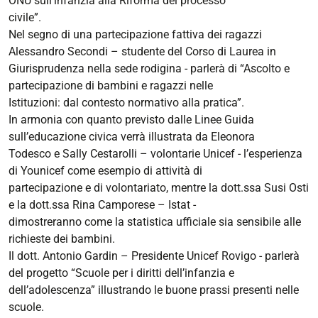
ONU sull’infanzia alla Riforma del processo
che
civile”.
cambia
Nel segno di una partecipazione fattiva dei ragazzi
2025-
Alessandro Secondi – studente del Corso di Laurea in
09-
Giurisprudenza nella sede rodigina - parlerà di “Ascolto e
09T14:30:00+02:00
partecipazione di bambini e ragazzi nelle
2025-
Istituzioni: dal contesto normativo alla pratica”.
09-
In armonia con quanto previsto dalle Linee Guida
09T18:30:00+02:00
sull’educazione civica verrà illustrata da Eleonora
Todesco e Sally Cestarolli – volontarie Unicef - l’esperienza
di Younicef come esempio di attività di
partecipazione e di volontariato, mentre la dott.ssa Susi Osti
e la dott.ssa Rina Camporese – Istat -
dimostreranno come la statistica ufficiale sia sensibile alle
richieste dei bambini.
Il dott. Antonio Gardin – Presidente Unicef Rovigo - parlerà
del progetto “Scuole per i diritti dell’infanzia e
dell’adolescenza” illustrando le buone prassi presenti nelle
scuole.