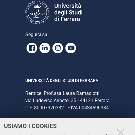
Università
degli Studi
di Ferrara
Seguici su
Facebook
Linkedin
Instagram
Youtube
UNIVERSITÀ DEGLI STUDI DI FERRARA
Rettrice: Prof.ssa Laura Ramaciotti
via Ludovico Ariosto, 35 - 44121 Ferrara
C.F. 80007370382 - P.IVA 00434690384
USIAMO I COOKIES
CONTATTI