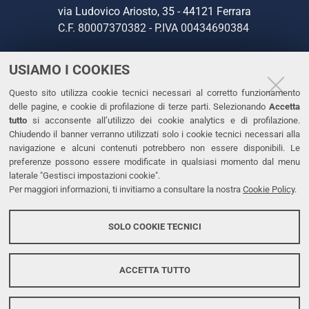
via Ludovico Ariosto, 35 - 44121 Ferrara
C.F. 80007370382 - P.IVA 00434690384
USIAMO I COOKIES
CONTATTI
Questo sito utilizza cookie tecnici necessari al corretto funzionamento
Tel. +39 0532 293111
delle pagine, e cookie di profilazione di terze parti. Selezionando
Accetta
Fax. +39 0532 293031
tutto
si acconsente all’utilizzo dei cookie analytics e di profilazione.
PEC
Chiudendo il banner verranno utilizzati solo i cookie tecnici necessari alla
navigazione e alcuni contenuti potrebbero non essere disponibili. Le
preferenze possono essere modificate in qualsiasi momento dal menu
LINKS
laterale "Gestisci impostazioni cookie".
Per maggiori informazioni, ti invitiamo a consultare la nostra
Cookie Policy
.
Accessibilità
Dichiarazione di accessibilità
SOLO COOKIE TECNICI
Protezione dati personali
Cookies
ACCETTA TUTTO