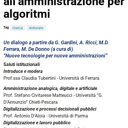
all’amministrazione per
algoritmi
Tag
ricerca
dottorato
https://giuri.unife.it/it/eventi/dallamministrazione-
Un dialogo a partire da G. Gardini, A. Ricci, M.D.
Ferrara, M. De Donno (a cura di)
digitale-
“Nuove tecnologie per nuove amministrazioni”
allamministrazione-
per-
Saluti istituzionali
algoritmi
Introduce e modera
Prof.ssa Claudia Tubertini - Università di Ferrara
Dall’amministrazione
digitale
Amministrazione analogica, digitale e artificiale
all’amministrazione
Prof. Stefano Civitarese Matteucci - Università “G.
per
D’Annunzio” Chieti-Pescara
algoritmi
Digitalizzazione e processi decisionali pubblici
2026-
Prof. Antonio D’Aloia - Università di Parma
05-
Digitalizzazione e lavoro pubblico