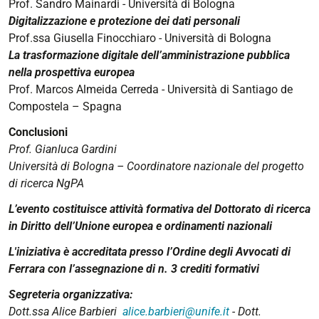
08T14:30:00+02:00
Prof. Sandro Mainardi - Università di Bologna
Digitalizzazione e protezione dei dati personali
2026-
Prof.ssa Giusella Finocchiaro - Università di Bologna
05-
La trasformazione digitale dell’amministrazione pubblica
08T17:30:00+02:00
nella prospettiva europea
Prof. Marcos Almeida Cerreda - Università di Santiago de
Compostela – Spagna
Conclusioni
Prof. Gianluca Gardini
Università di Bologna – Coordinatore nazionale del progetto
di ricerca NgPA
L’evento costituisce attività formativa del Dottorato di ricerca
in Diritto dell’Unione europea e ordinamenti nazionali
L'iniziativa è accreditata presso l’Ordine degli Avvocati di
Ferrara con l’assegnazione di n. 3 crediti formativi
Segreteria organizzativa:
Dott.ssa Alice Barbieri
alice.barbieri@unife.it
- Dott.