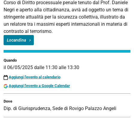
Corso di Diritto processuale penale tenuto dal Prof. Daniele
|
Negri e aperto alla cittadinanza, avrà ad oggetto un tema di
Il
stringente attualità per la sicurezza collettiva, illustrato da
terrorismo
un relatore tra i massimi esperti internazionali in materia di
nazionale
contrasto al terrorismo.
ed
internazionale
Locandina
tra
passato,
Quando
presente
il
06/05/2025
dalle
11:30
alle
13:30
e
futuro
Aggiungi l'evento al calendario
2025-
Aggiungi l'evento a Google Calendar
05-
06T11:30:00+02:00
Dove
2025-
Dip. di Giurisprudenza, Sede di Rovigo Palazzo Angeli
05-
06T13:30:00+02:00