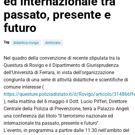
ed internazionale tra
passato, presente e
futuro
Tag
didattica-rovigo
dottorato
https://giuri.unife.it/it/eventi/conferenza-
Nel quadro della convenzione di recente stipulata tra la
terrorismo-
Questura di Rovigo e il Dipartimento di Giurisprudenza
internazionale-
dell'Università di Ferrara, in vista dell'organizzazione
e-
congiunta di una serie di attività didattiche e scientifiche di
nazionale-
comune interesse (
tra-
https://questure.poliziadistato.it/it/Rovigo/articolo/31486
passato-
), nella mattina del 6 maggio il Dott. Lucio Pifferi, Direttore
presente-
Centrale della Polizia di Prevenzione, terrà a Palazzo Angeli
e-
una conferenza dal titolo "Il terrorismo nazionale ed
futuro
internazionale tra passato, presente e futuro".
L'evento, in programma a partire dalle 11.30 nell'ambito del
Conferenza