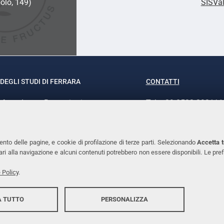
olo, 149)
SISVa
DEGLI STUDI DI FERRARA
CONTATTI
rof.ssa Laura Ramaciotti
Tel. +39 0532 293111
o Ariosto, 35 - 44121 Ferrara
Fax. +39 0532 29303
370382 - P.IVA 00434690384
PEC
ento delle pagine, e cookie di profilazione di terze parti. Selezionando
Accetta t
ssari alla navigazione e alcuni contenuti potrebbero non essere disponibili. Le
 Policy
.
 TUTTO
PERSONALIZZA