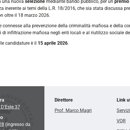
ta una nuova
selezione
mediante bando pubblico, per un
premio 
a inerente ai temi della L.R. 18/2016, che sia stata discussa pres
 oltre il 18 marzo 2026.
e connesse alla prevenzione della criminalità mafiosa e della cor
ri di infiltrazione mafiosa negli enti locali e al riutilizzo sociale d
le candidature è il
15 aprile 2026
.
ara
Direttore
Link ut
 D'Este 37
Prof. Marco Magri
Serviz
go
VQR
 28
(ingresso da