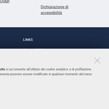
lDidat
Dichiarazione di
accessibilità
LINKS
Accessibilità
1
Dichiarazione di accessibilità
Protezione dati personali
utto
si acconsente all’utilizzo dei cookie analytics e di profilazione.
Cookies
 preferenze possono essere modificate in qualsiasi momento dal menu