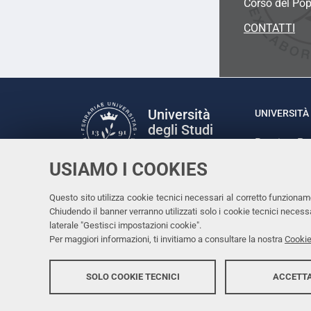
Corso del Pop
CONTATTI
Università
UNIVERSITÀ 
degli Studi
Rettrice: P
di Ferrara
via Ludovic
USIAMO I COOKIES
C.F. 80007
Seguici su
Questo sito utilizza cookie tecnici necessari al corretto funzionam
Facebook
Linkedin
Instagram
Youtube
Chiudendo il banner verranno utilizzati solo i cookie tecnici nece
laterale "Gestisci impostazioni cookie".
Per maggiori informazioni, ti invitiamo a consultare la nostra
Cookie
SOLO COOKIE TECNICI
ACCETTA
Copyright @ 2026, Università di Ferrara