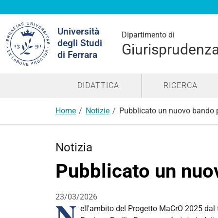
Cerca
Università
nel
Dipartimento di
degli Studi
sito
Giurisprudenz
di Ferrara
DIDATTICA
RICERCA
Home
Notizie
Pubblicato un nuovo bando pe
Notizia
Pubblicato un nuov
23/03/2026
N
ell'ambito del Progetto MaCrO 2025 dal ti