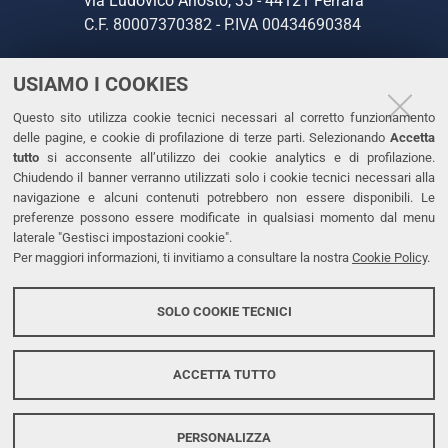
via Ludovico Ariosto, 35 - 44121 Ferrara
C.F. 80007370382 - P.IVA 00434690384
USIAMO I COOKIES
CONTATTI
Questo sito utilizza cookie tecnici necessari al corretto funzionamento
Tel. +39 0532 293111
delle pagine, e cookie di profilazione di terze parti. Selezionando
Accetta
Fax. +39 0532 293031
tutto
si acconsente all’utilizzo dei cookie analytics e di profilazione.
PEC
Chiudendo il banner verranno utilizzati solo i cookie tecnici necessari alla
navigazione e alcuni contenuti potrebbero non essere disponibili. Le
preferenze possono essere modificate in qualsiasi momento dal menu
LINKS
laterale "Gestisci impostazioni cookie".
Per maggiori informazioni, ti invitiamo a consultare la nostra
Cookie Policy
.
Accessibilità
Dichiarazione di accessibilità
SOLO COOKIE TECNICI
Protezione dati personali
Cookies
ACCETTA TUTTO
PERSONALIZZA