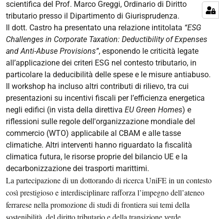
scientifica del Prof. Marco Greggi, Ordinario di Diritto
tributario presso il Dipartimento di Giurisprudenza.
Il dott. Castro ha presentato una relazione intitolata
“ESG
Challenges in Corporate Taxation: Deductibility of Expenses
and Anti-Abuse Provisions”
, esponendo le criticità legate
all’applicazione dei criteri ESG nel contesto tributario, in
particolare la deducibilità delle spese e le misure antiabuso.
Il workshop ha incluso altri contributi di rilievo, tra cui
presentazioni su incentivi fiscali per l’efficienza energetica
negli edifici (in vista della direttiva
EU Green Homes
) e
riflessioni sulle regole dell'organizzazione mondiale del
commercio (WTO) applicabile al CBAM e alle tasse
climatiche. Altri interventi hanno riguardato la fiscalità
climatica futura, le risorse proprie del bilancio UE e la
decarbonizzazione dei trasporti marittimi.
La partecipazione di un dottorando di ricerca UniFE in un contesto
così prestigioso e interdisciplinare rafforza l’impegno dell’ateneo
ferrarese nella promozione di studi di frontiera sui temi della
sostenibilità, del diritto tributario e della transizione verde.